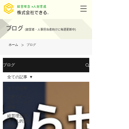
​経営理念 ×人財育成
株式会社できる.
ブログ
(
経営者・人事担当者向けに毎週更新中)
>
ホーム
ブログ
ブログ
全ての記事
全ての記事
LSP・チーム
ビルディング
研修
経営理念浸
透・人的資本
経営