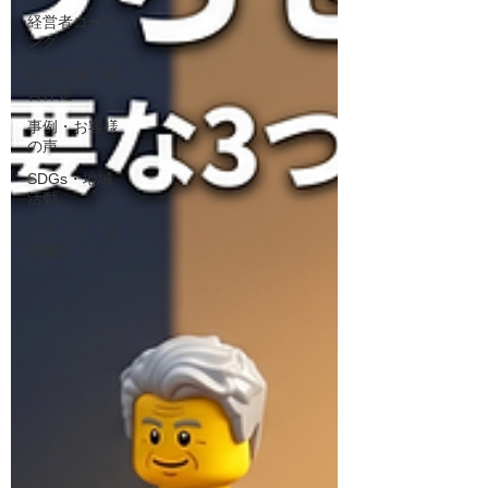
経営者コーチ
ング
社外参謀・経
営伴走
事例・お客様
の声
SDGs・地域
活動
メディア・活
動報告