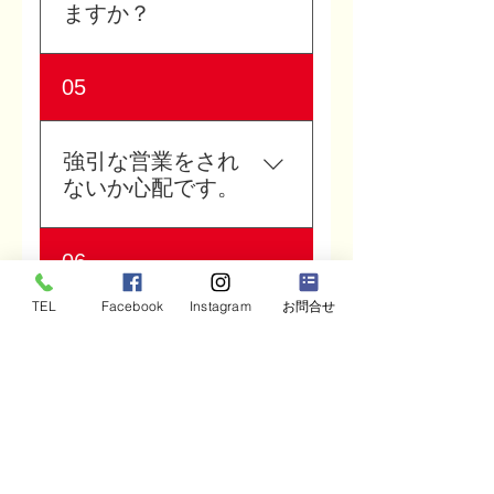
はいいのにチームにならな
ますか？
動変容を通じて、社員が幸
い」「社員が本音を言わな
せに働き続ける組織づくり
い」「組織の空気を変えた
を支援します。 詳しくは、
はい、相談できます。 「何
05
い」と感じている中小企業
人と組織の社外参謀ページ
が問題なのか分からない」
におすすめです。
をご覧ください。
「研修が必要かどうか判断
できない」という段階でも
強引な営業をされ
大丈夫です。 まずは30分ほ
ないか心配です。
どお話を伺い、御社の組織
課題を一緒に整理します。
強引な営業は一切行いませ
06
ん。 まずは御社の状況を整
理し、必要に応じて最適な
TEL
Facebook
Instagram
お問合せ
進め方をご提案します。 話
オンラインでの相
してみて合わないと感じた
談は可能ですか？
場合は、無理に進める必要
はありません。
はい、オンライン相談に対
応しています。 石川・富
山・福井など北陸エリア以