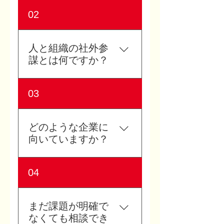
株式会社できるは、石川県
02
金沢市を拠点に、人的資本
経営、理念浸透、チームビ
ルディング、人材育成を支
人と組織の社外参
援する研修会社です。レゴ®
謀とは何ですか？
シリアスプレイ®やコーチン
グを活用し、組織の本音を
人と組織の社外参謀とは、
03
可視化し、対話を通じて行
社員定着、管理職育成、理
動変容を促す体験型研修を
念浸透、社内コミュニケー
提供しています。
ションなど、中小企業の経
どのような企業に
営者が一人で抱えがちな人
向いていますか？
と組織の課題に、外部の立
場から継続的に伴走する支
社員同士の対話不足、理念
04
援サービスです。 株式会社
浸透、若手の定着、管理職
できる.は、レゴ®シリアス
育成、チームの一体感づく
プレイ®と幸動力コーチング
りに課題を感じている企業
まだ課題が明確で
を活用し、社員の本音を見
に向いています。 特に「人
なくても相談でき
える化しながら、対話と行