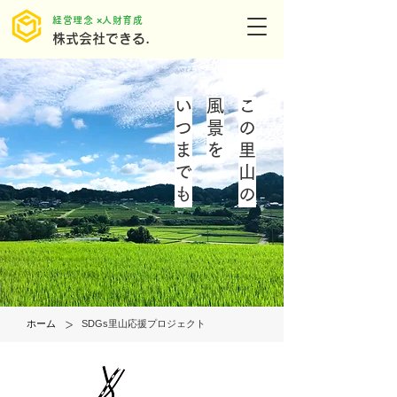
​経営理念 ×人財育成
株式会社できる.
いつまでも
風景を
この里山の
>
ホーム
SDGs里山応援プロジェクト