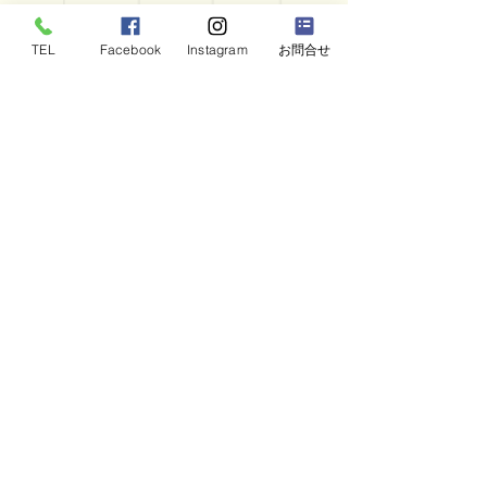
メディア掲
載
TEL
Facebook
Instagram
お問合せ
・
北陸中日新聞 2025年5月11日掲載 里山田
植え「気持ちいい」放課後デイ児童が体験
・北陸中日新聞 2025年4月25日掲載 「門
前の魅力を形にすると」ブロックを使い中学
生が語る
・
北國新聞 2025年4月29日掲載「門前の町
をレゴで表現」小中学生や住民が特別授業
・
北陸中日新聞 2025年４月15日掲載「私の
アイデア レゴで表現 地域課題解決へ 広が
るカタチ 門前で２８日イベント」
・
北國新聞 2025年3月23日掲載 金沢・三
谷小３４年の歴史に幕 学びやに感謝、閉校
式
・フジテレビ 2022年11月16日放送「おふく