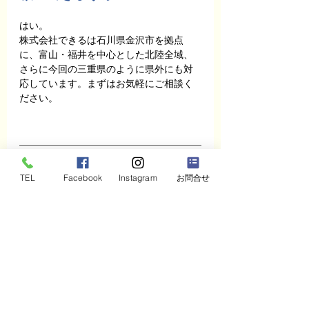
はい。
株式会社できるは石川県金沢市を拠点
に、富山・福井を中心とした北陸全域、
さらに今回の三重県のように県外にも対
応しています。まずはお気軽にご相談く
ださい。
最後まで読んでくださったあ
TEL
Facebook
Instagram
お問合せ
なたへ
ここまで読んでいただき、ありがとうご
ざいます。
もし今、
人や組織のことで、ひとりで抱えて
いる悩みがある