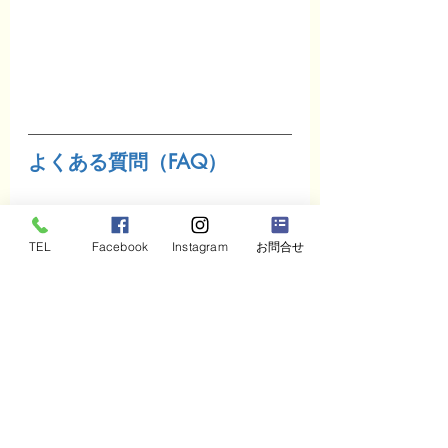
よくある質問（FAQ）
Q. 生成AIを初めて触る社員ばかりで
すが、研修についていけますか？
TEL
Facebook
Instagram
お問合せ
はい、ご安心ください。むしろ「初め
て」の方を前提に研修を設計していま
す。専門用語をできるだけ避け、日々の
業務に近い場面を使いながら、基礎から
段階的に進めます。その場で手を動かし
て試していただくので、聞いているだけ
よりもずっと理解が深まります。実際に
「初めてでも、その場で試せてわかりや