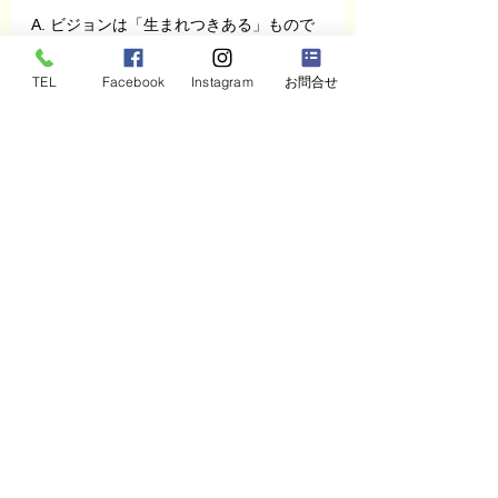
A. ビジョンは「生まれつきある」もので
はなく、対話と内省の中から言語化され
ていくものです。幸動力コーチングで
TEL
Facebook
Instagram
お問合せ
は、経営者が自分の中にある想いや価値
観を「掘り起こす」プロセスを丁寧にサ
ポートしています。「ビジョンがない」
のではなく、まだ言葉になっていないだ
けかもしれません。
最後まで読んでくださったあ
なたへ
ここまで読んでいただき、ありがとうご
ざいます。
もし今、
人や組織のことで、ひとりで抱えて
いる悩みがある