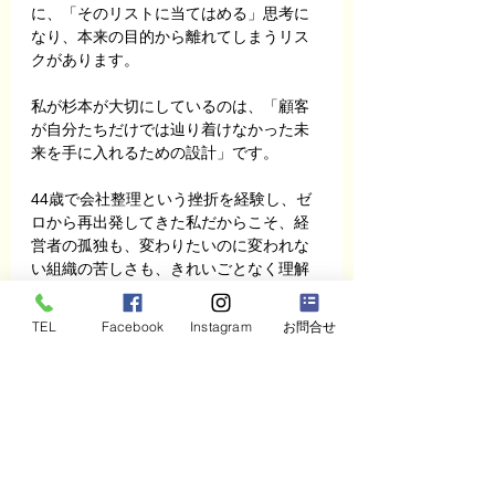
に、「そのリストに当てはめる」思考に
なり、本来の目的から離れてしまうリス
クがあります。
私が杉本が大切にしているのは、「顧客
が自分たちだけでは辿り着けなかった未
来を手に入れるための設計」です。
44歳で会社整理という挫折を経験し、ゼ
ロから再出発してきた私だからこそ、経
営者の孤独も、変わりたいのに変われな
い組織の苦しさも、きれいごとなく理解
できます。
TEL
Facebook
Instagram
お問合せ
費用の話は、ぜひ直接させてください。
まずは「うちの会社の課題を聞いてほし
い」という一言で構いません。