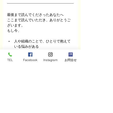
最後まで読んでくださったあなたへ
ここまで読んでいただき、ありがとうご
ざいます。
もし今、
人や組織のことで、ひとりで抱えて
いる悩みがある
頑張っているのに、どこか空回りし
ている感じがする
TEL
Facebook
Instagram
お問合せ
「このままでいいのか」と、ふと立
ち止まりたくなる瞬間がある
そんな感覚が少しでもあるなら、それは
変化のタイミングが近づいているサイン
かもしれません。
まずは軽く話すだけで大丈夫です。
無理な勧誘や売り込みは一切ありませ
ん。「話してみて、違うと思ったらそれ