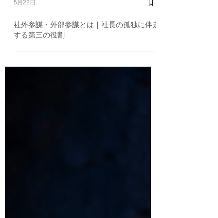
5月22日
社外参謀・外部参謀とは｜社長の孤独に伴走
する第三の役割