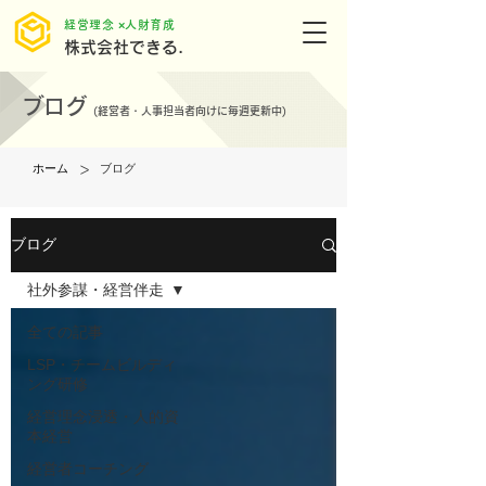
​経営理念 ×人財育成
株式会社できる.
ブログ
(
経営者・人事担当者向けに毎週更新中)
>
ホーム
ブログ
ブログ
社外参謀・経営伴走
全ての記事
LSP・チームビルディ
ング研修
経営理念浸透・人的資
本経営
経営者コーチング