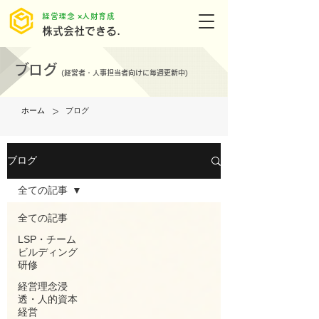
​経営理念 ×人財育成
株式会社できる.
ブログ
(
経営者・人事担当者向けに毎週更新中)
>
ホーム
ブログ
ブログ
全ての記事
全ての記事
LSP・チーム
ビルディング
研修
経営理念浸
透・人的資本
経営