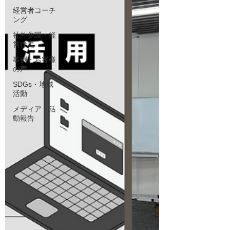
経営者コーチ
ング
社外参謀・経
営伴走
事例・お客様
の声
SDGs・地域
活動
メディア・活
動報告