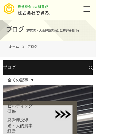
​経営理念 ×人財育成
株式会社できる.
ブログ
(
経営者・人事担当者向けに毎週更新中)
>
ホーム
ブログ
ブログ
全ての記事
全ての記事
LSP・チーム
ビルディング
研修
経営理念浸
透・人的資本
経営