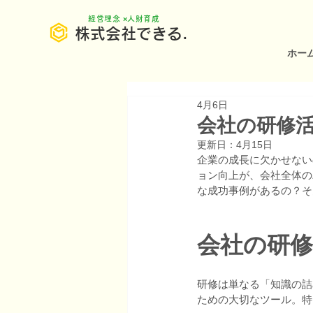
​経営理念 ×人財育成
株式会社できる.
ホー
4月6日
会社の研修
更新日：
4月15日
企業の成長に欠かせない
ョン向上が、会社全体の
な成功事例があるの？そ
会社の研
研修は単なる「知識の詰
ための大切なツール。特