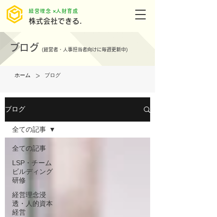
​経営理念 ×人財育成
株式会社できる.
ブログ
(
経営者・人事担当者向けに毎週更新中)
>
ホーム
ブログ
ブログ
全ての記事
全ての記事
LSP・チーム
ビルディング
研修
経営理念浸
透・人的資本
経営