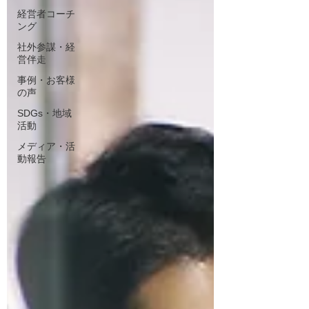
経営者コーチ
ング
社外参謀・経
営伴走
事例・お客様
の声
SDGs・地域
活動
メディア・活
動報告