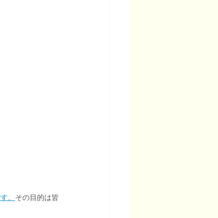
です。
その目的は皆
。