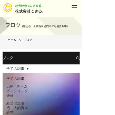
​経営理念 ×人財育成
株式会社できる.
ブログ
(
経営者・人事担当者向けに毎週更新中)
>
ホーム
ブログ
ブログ
全ての記事
全ての記事
LSP・チーム
ビルディング
研修
経営理念浸
透・人的資本
経営