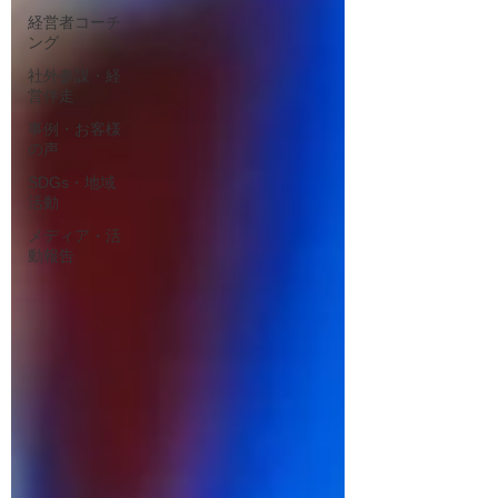
経営者コーチ
ング
社外参謀・経
営伴走
事例・お客様
の声
SDGs・地域
活動
メディア・活
動報告