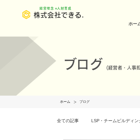
​経営理念 ×人財育成
株式会社できる.
ホー
ブログ
(
経営者・人事担
>
ホーム
ブログ
全ての記事
LSP・チームビルディン