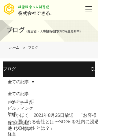
​経営理念 ×人財育成
株式会社できる.
ブログ
(
経営者・人事担当者向けに毎週更新中)
>
ホーム
ブログ
ブログ
全ての記事
全ての記事
2021年11月9日
LSP・チーム
ビルディング
研修
FMかほく 2021年8月26日放送 「お客様
から選ばれる会社とは〜SDGsを社内に浸透
経営理念浸
させるヒントとは？」
透・人的資本
経営