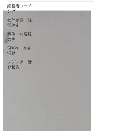
経営者コーチ
ング
社外参謀・経
営伴走
事例・お客様
の声
SDGs・地域
活動
メディア・活
動報告