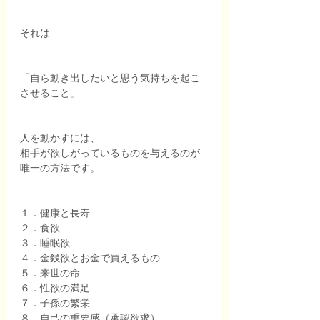
それは
「自ら動き出したいと思う気持ちを起こ
させること」
人を動かすには、
相手が欲しがっているものを与えるのが
唯一の方法です。
１．健康と長寿
２．食欲
３．睡眠欲
４．金銭欲とお金で買えるもの
５．来世の命
６．性欲の満足
７．子孫の繁栄
８．自己の重要感（承認欲求）