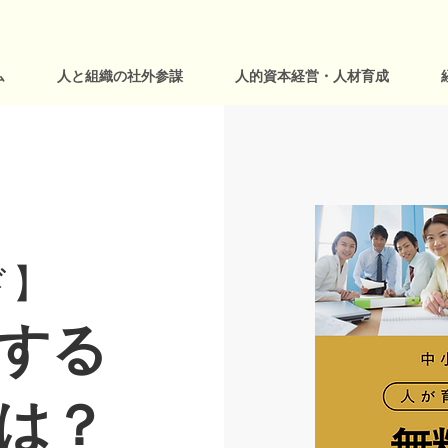
ム
人と組織の社外参謀
人的資本経営・人材育成
ド】
する
は？