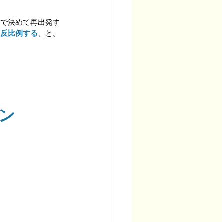
分で決めて再出発す
に反比例する
、と。
ン