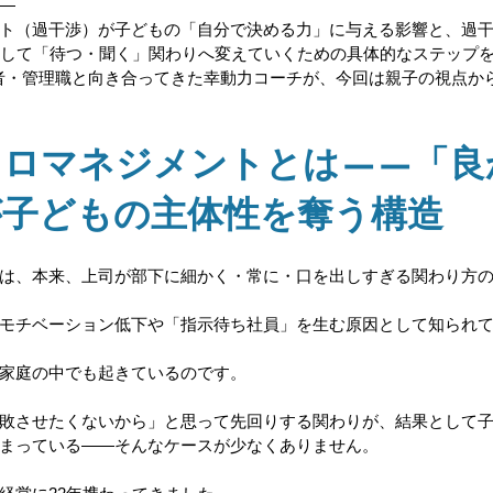
—
ト（過干渉）が子どもの「自分で決める力」に与える影響と、過
そして「待つ・聞く」関わりへ変えていくための具体的なステップ
経営者・管理職と向き合ってきた幸動力コーチが、今回は親子の視点か
クロマネジメントとは——「良
が子どもの主体性を奪う構造
は、本来、上司が部下に細かく・常に・口を出しすぎる関わり方
モチベーション低下や「指示待ち社員」を生む原因として知られ
家庭の中でも起きているのです。
敗させたくないから」と思って先回りする関わりが、結果として
まっている——そんなケースが少なくありません。