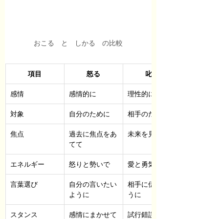
おこる　と　しかる　の比較
項目
怒る
叱る
感情
感情的に
理性的に
対象
自分のために
相手のために
焦点
過去に焦点をあ
未来を見据えて
てて
エネルギー
怒りと勢いで
愛と勇気で
言葉選び
自分の言いたい
相手に伝わるよ
ように
うに
スタンス
感情にまかせて
試行錯誤しなが