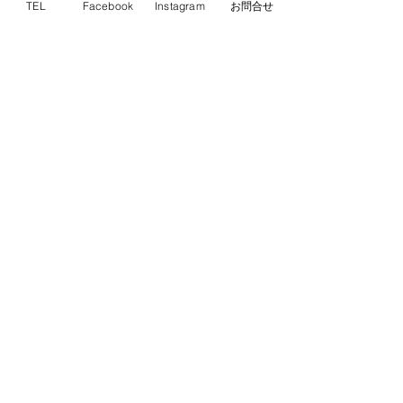
TEL
Facebook
Instagram
お問合せ
チームビルディング
人材育成
管理職研修
離職防止
リーダーシップ研修
感情コントロール
信頼関係構築
組織風土改革
職場コミュニケーション
部下指導
フィードバック研修
製造業の人材育成、介護業界の研修
叱ると怒るの違い
1on1コーチング
ハラスメント予防
中小企業の人材課題