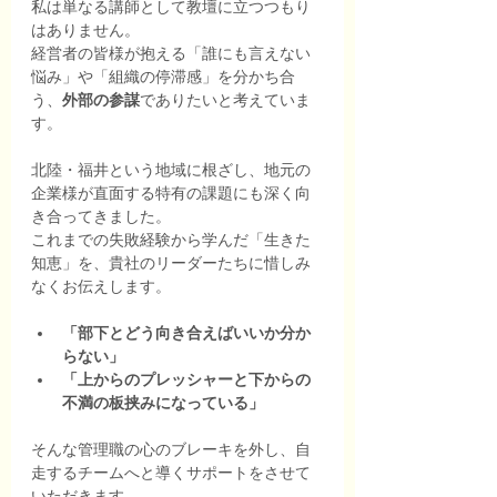
私は単なる講師として教壇に立つつもり
はありません。
経営者の皆様が抱える「誰にも言えない
悩み」や「組織の停滞感」を分かち合
う、
外部の参謀
でありたいと考えていま
す。
北陸・福井という地域に根ざし、地元の
企業様が直面する特有の課題にも深く向
き合ってきました。
これまでの失敗経験から学んだ「生きた
知恵」を、貴社のリーダーたちに惜しみ
なくお伝えします。
「部下とどう向き合えばいいか分か
らない」
「上からのプレッシャーと下からの
不満の板挟みになっている」
そんな管理職の心のブレーキを外し、自
走するチームへと導くサポートをさせて
いただきます。