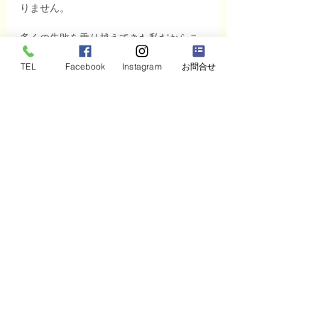
りません。
多くの失敗を乗り越えてきた私だからこ
そ、あなたの「迷い」に寄り添い、共に
TEL
Facebook
Instagram
お問合せ
正解を探していくことができます。
まずは一度、気軽にお話ししてみません
か？ 貴社の未来を拓く第一歩を、ここか
ら一緒に踏み出しましょう。
[ 無料相談・お問い合わせはこちらから ]
チームビルディング
人材育成
組織開発
リーダーシップ
管理職研修
マネジメント
外部参謀
社員教育
福井県
組織変革
伴走型支援
研修戦略
経営改善
心理的安全系
経営者相談