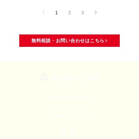
1
2
3
無料相談・お問い合わせはこちら
株式会社できる.
石川県金沢市牧山町リ82
TEL：076-207-7004
dekiru@kg7.so-net.ne.jp