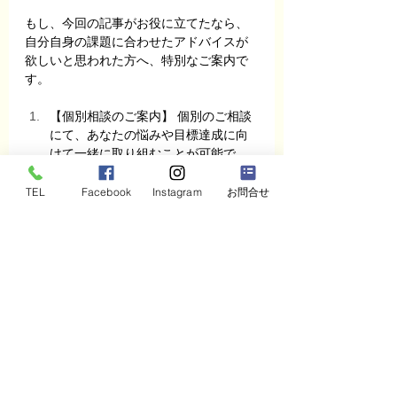
もし、今回の記事がお役に立てたなら、
自分自身の課題に合わせたアドバイスが
欲しいと思われた方へ、特別なご案内で
す。
【個別相談のご案内】 個別のご相談
にて、あなたの悩みや目標達成に向
けて一緒に取り組むことが可能で
す。一人で悩まず、専門のコーチと
してサポートさせていただきま
TEL
Facebook
Instagram
お問合せ
す。 →
 個別相談のお申し込みはこち
ら
【マインドマップ体験講座】
仕事も
勉強も、もっとスムーズに、もっと
クリエイティブに！
 考えることが楽
になる／悩みが減る／仕事の段取り
が早くなる／人の話がよく分かる／
ビジネス最強のマルチツール　マイ
ンドマップの体験会開催します
（3/10,3/28)　詳しくは＝