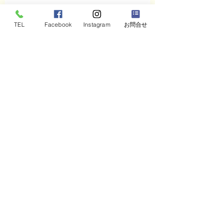
こんにちは、皆さん！🌈 いつも応援あり
がとうございます。
TEL
Facebook
Instagram
お問合せ
今回、あなたに特別なご案内をさせてい
ただきます。
思考のマルチツール　マインドマップ体
験会を開催します！
思考を整理し、アイデアを広げる方法を
楽しく学びませんか？
このセミナーは、新しい自分を見つけ、
毎日をもっと豊かにするための第一歩で
す。
🌈 仕事も勉強も、もっとスムーズに、も
っとクリエイティブに！
興味のある方は、ぜひこのチャンスを掴
んでくださいね。