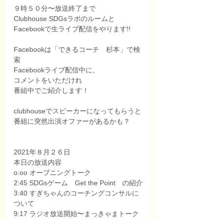
９時５０分〜放送終了まで
Clubhouse SDGsラボのルームと
Facebookで生ライブ配信をやります!!
Facebookは「できるコーチ　杉本」で検
索
Facebookライブ配信中に、
コメントをいただけれ
番組中でご紹介します！
clubhouseでスピーカーになってもらうと
番組に突然出演オファーがあるかも？
2021年８月２６日　
本日の放送内容
o:oo オープニングトーク
2:45 SDGsゲーム　Get the Point　の紹介
3:40 すぎちゃんのコーチングコンサルに
ついて
9:17 ラジオ放送開始〜まっきゃまトーク