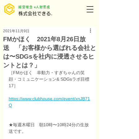
​経営理念 ×人財育成
株式会社できる.
2021年11月9日
FMかほく 2021年8月26日放
送 「お客様から選ばれる会社と
は〜SDGsを社内に浸透させるヒ
ントとは？」
［FMかほく　幸動力・すぎちゃんの笑
顔・コミュニケーション& SDGsラボ目標
17］
https://www.clubhouse.com/event/xnJB71
Q
★毎週木曜日　朝10時〜10時24分の生放
送です。