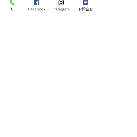
TEL
Facebook
Instagram
お問合せ
自分自身（Who）を真に理解するこ
と
人生の使命や目的（Why）を明確に
すること
幸せを感じる行動習慣（How）を定
着させること
周囲に良い影響を与える（What）行
動を促すこと
こうしたステップを通じて、「表面的な
成功」ではなく「本質的な幸福（幸動
力）」を育てていくのです。
幸動力コーチングを支える3
つの力
① 幸動力（こうどうりょく）
自分が本当に幸せである状態を知り、そ