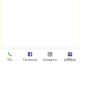
TEL
Facebook
Instagram
お問合せ
コメント
石川県の後継経営者が
石川県の人事・研
コメントを追加…
「会社を守る」と決め
当者と講師で「提
たときに問い直したい
類と研修テキスト