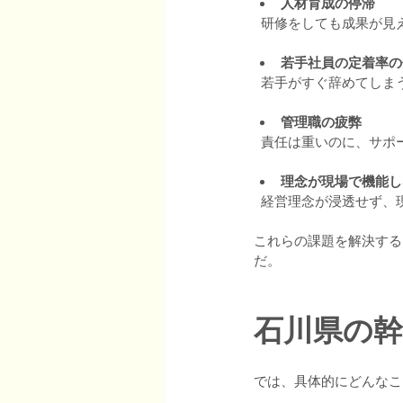
人材育成の停滞
  研修をしても成果が
若手社員の定着率の
  若手がすぐ辞めてし
管理職の疲弊
  責任は重いのに、サ
理念が現場で機能し
  経営理念が浸透せず
これらの課題を解決する
だ。
石川県の
では、具体的にどんなこ