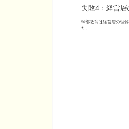
失敗4：経営層
幹部教育は経営層の理解
だ。