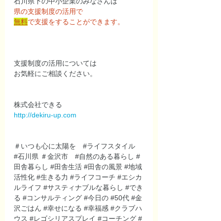
石川県下の中小企業のみなさんは
県の支援制度の活用で
無料
で支援をすることができます。
支援制度の活用については
お気軽にご相談ください。
株式会社できる
http://dekiru-up.com
＃いつも心に太陽を　
#ライフスタイル
#石川県
 ＃金沢市　
#自然のある暮らし
#
田舎暮らし
#田舎生活
#田舎の風景
#地域
活性化
#生きる力
#ライフコーチ
#エシカ
ルライフ
#サスティナブルな暮らし
#でき
る
#コンサルティング
#今日の
#50代
#金
沢ごはん
#幸せになる
#幸福感
#クラブハ
ウス
#レゴシリアスプレイ
#コーチング
#