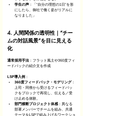
学生の声
：「“自分の理想の1日”を形
にしたら、御社で働く姿がリアルに
なりました」
4. 人間関係の透明性｜“チー
ムの対話風景”を目に見える
化
通常採用手法
：フラット風土や360度フィ
ードバックの紹介文を作成
LSP導入例
：
360度フィードバック・モデリング
：
上司・同僚から受けるフィードバッ
クをブロックで再現し、伝える／受
け止める体験。
部門横断プロジェクト体感
：異なる
部署メンバーでチームを組み、共通
テーマをLSPで組み上げるワークショ