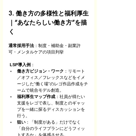
3. 働き方の多様性と福利厚生
｜“あなたらしい働き方”を描
く
通常採用手法
：制度・補助金・副業許
可・メンタルケアの項目列挙
LSP導入例
：
働き方ビジョン・ワーク
：リモート
／オフィス／フレックスなどをイメ
ージした“働く場”のレゴ作品作成をチ
ームで統合モデル創造。
福利厚生マップ作成
：社員が得たい
支援をレゴで表し、制度とのギャッ
プを一緒に探るディスカッションを
行う。
狙い
：「制度がある」だけでなく
「自分のライフプランにどうフィッ
トするか」を体感させる。