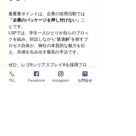
最重要ポイントは、企業の採用活動では
「企業のパッケージを押し付けない」
こ
とです。
LSPでは、学生一人ひとりが自らのブロッ
クを組み、対話しながら“最適解”を探すプ
ロセス自体が、御社の本質的な魅力を伝
え、共感を生み出す最高の手法です。
ぜひ、レゴ®シリアスプレイ®を採用プロ
セスに取り入れることで得られる主なメ
リットを改めて整理をすると。。。。
TEL
Facebook
Instagram
お問合せ
「腑に落ちる共感」を生む
 学生自身
が企業のビジョンや価値観を手で組
み立てることで、説明を聞くだけで
は得られない深い納得感が生まれま
す。
ミスマッチの大幅削減
 社員と同じテ
ーブルで対話しながら企業文化を体