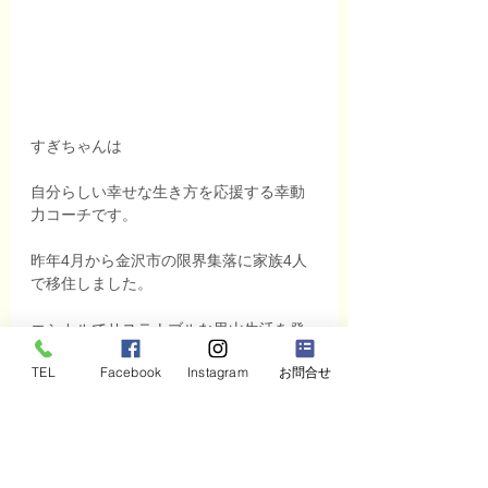
すぎちゃんは
自分らしい幸せな生き方を応援する幸動
力コーチです。
昨年4月から金沢市の限界集落に家族4人
で移住しました。
エシカルでサステナブルな里山生活を発
信しています。
TEL
Facebook
Instagram
お問合せ
企業へのSDGsの導入支援をしています
。
😃 