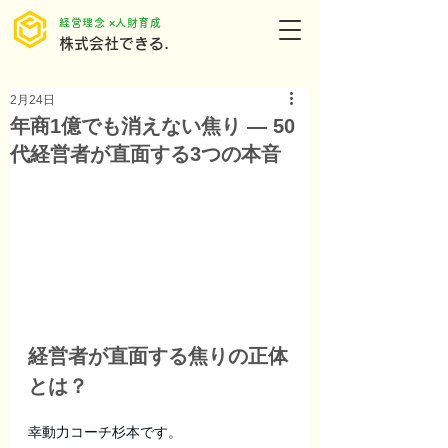
​経営理念 ×人財育成
株式会社できる.
2月24日
年商1億でも消えない焦り ― 50
代経営者が直面する3つの本音
経営者が直面する焦りの正体
とは？
幸動力コーチ杉本です。