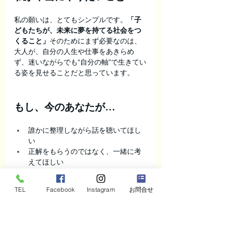
私の願いは、とてもシンプルです。
「子
どもたちが、未来に夢を持てる社会をつ
くること」
そのためにまず必要なのは、
大人が、自分の人生や仕事をあきらめ
ず、迷いながらでも“自分の軸”で生きてい
る姿を見せることだと思っています。
もし、今のあなたが…
誰かに整理しながら話を聴いてほし
い
正解をもらうのではなく、一緒に考
えてほしい
いきなり契約や営業をされるのは不
安
TEL
Facebook
Instagram
お問合せ
そう感じているなら、まずは
軽く話すだ
け
で大丈夫です。