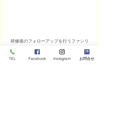
研修後のフォローアップを行うファシリ
テーター
TEL
Facebook
Instagram
お問合せ
研修プログラムで会社の未来
を変えよう！
研修は単なる「お勉強」じゃないんで
す。
社員一人ひとりの成長が、会社の未来を
創る大切な投資。
だからこそ、
株式会社できる
のように、
戦略的に人材育成に取り組むことが必要