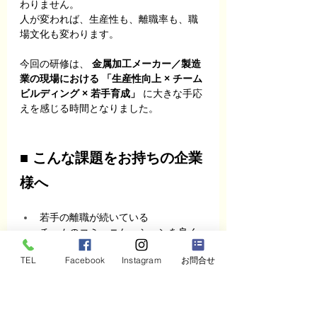
わりません。 
人が変われば、生産性も、離職率も、職
場文化も変わります。
今回の研修は、 
金属加工メーカー／製造
業の現場における 「生産性向上 × チーム
ビルディング × 若手育成」
 に大きな手応
えを感じる時間となりました。
■ こんな課題をお持ちの企業
様へ
若手の離職が続いている
チームのコミュニケーションを良く
したい
TEL
Facebook
Instagram
お問合せ
改善提案が出てこない
現場が「カチカチ」
外国人・新卒・中途が混在し、歩調
が揃わない