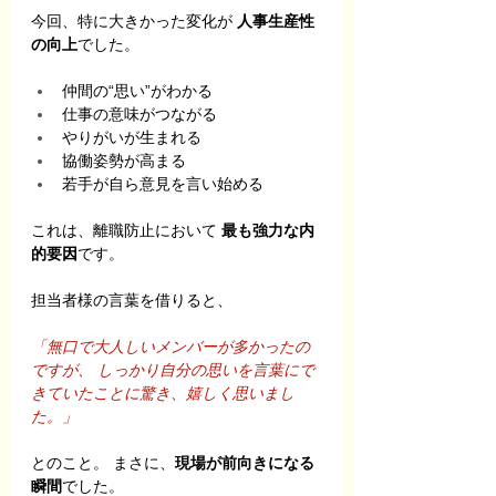
今回、特に大きかった変化が 
人事生産性
の向上
でした。
仲間の“思い”がわかる
仕事の意味がつながる
やりがいが生まれる
協働姿勢が高まる
若手が自ら意見を言い始める
これは、離職防止において 
最も強力な内
的要因
です。
担当者様の言葉を借りると、
「無口で大人しいメンバーが多かったの
ですが、 しっかり自分の思いを言葉にで
きていたことに驚き、嬉しく思いまし
た。」
とのこと。 まさに、
現場が前向きになる
瞬間
でした。