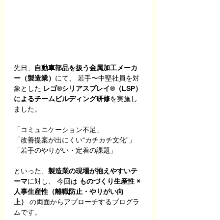
先日、
自動車部品を扱う金属加工メーカ
ー（製造業）
にて、 若手〜中堅社員を対
象とした 
レゴ®シリアスプレイ®（LSP）
によるチームビルディング研修
を実施し
ました。
「コミュニケーション不足」 
「改善提案が出にくい“カチカチ文化”」 
「若手のやりがい・定着の課題」
といった、
製造業の現場が抱えやすいテ
ーマ
に対し、 今回は 
ものづくり生産性 × 
人事生産性（離職防止・やりがい向
上）
 の両面からアプローチするプログラ
ムです。