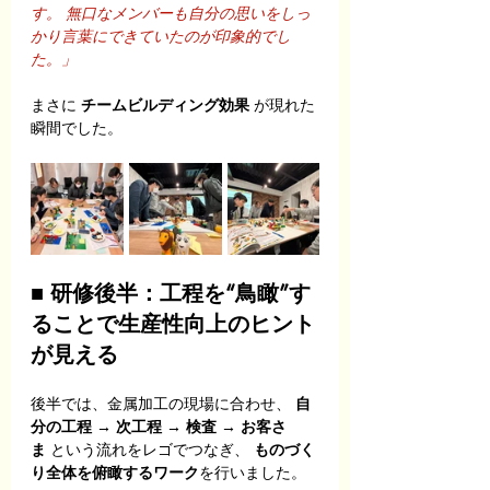
す。 無口なメンバーも自分の思いをしっ
かり言葉にできていたのが印象的でし
た。」
まさに 
チームビルディング効果
 が現れた
瞬間でした。
■ 研修後半：工程を“鳥瞰”す
ることで生産性向上のヒント
が見える
後半では、金属加工の現場に合わせ、 
自
分の工程 → 次工程 → 検査 → お客さ
ま
 という流れをレゴでつなぎ、 
ものづく
り全体を俯瞰するワーク
を行いました。