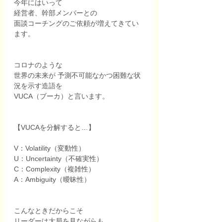
今年にはいって
経営者、幹部メンバーとの
面談コーチングのご依頼が増えてきてい
ます。
コロナのような
世界の未来が 予測不可能なかつ困難な状
況を示す造語を
VUCA（ブーカ）と言います。
【VUCAを分解すると…】
V：Volatility（変動性）
U：Uncertainty（不確実性）
C：Complexity（複雑性）
A：Ambiguity（曖昧性）
こんなときだからこそ
リーダーは大局を見ながらも、