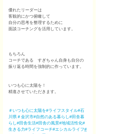
優れたリーダーは
客観的にかつ俯瞰して
自分の思考を整理するために
面談コーチングを活用しています。
もちろん
コーチである　すぎちゃん自身も自分の
振り返る時間を強制的に作っています。
いつも心に太陽を！
精進させていただきます。
＃いつも心に太陽を
#ライフスタイル
#石
川県
＃金沢市
#自然のある暮らし
#田舎暮
らし
#田舎生活
#田舎の風景
#地域活性化
#
生きる力
#ライフコーチ
#エシカルライフ
#