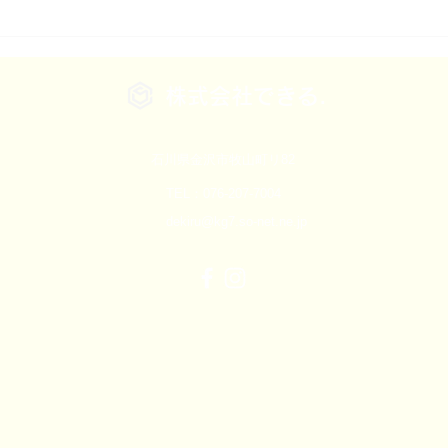
石川県の後継経営者が「会社
石川
を守る」と決めたときに問い
講師
直したいこと：変えていい形
スト
株式会社できる.
と、変えてはいけないバトン
コン
るこ
石川県金沢市牧山町リ82
TEL：076-207-7004
dekiru@kg7.so-net.ne.jp