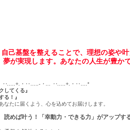
、自己基盤を整えることで、理想の姿や叶
目標、夢が実現します。あなたの人生が豊か
 ‥.….+.
・‥.…
.-・… ‥.….+.
・‥.…*
クしてくる』
する！』
あなたに届くよう、心を込めてお届けします。
　読めば叶う！「幸動力・できる力」がアップす