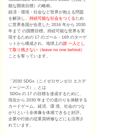
能な開発目標）の略称。
経済・環境・社会など世界が抱える問題
を解決し、
持続可能な社会をつくる
ため
に世界各国が合意した 2016 年から 2030 
年まで の国際目標。持続可能な世界を実
現するための 17 のゴール・169 のターゲ
ットから構成され、地球上の
誰 一人とし
て取り残さない（leave no one behind）
ことを誓っています。 
「2030 SDGs（ニイゼロサンゼロ エスデ
ィージーズ）」とは
 SDGs の 17 の目標を達成するために、
現在から 2030 年までの道のりを体験する
カードゲーム。経済、環 境、社会のつな
がりという全体像を体感できると好評。
企業や行政の従業員研修などにも活用さ
れています。