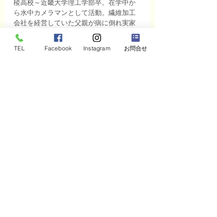
稜高校～近畿大学理工学部卒。在学中か
ら水中カメラマンとして活動。繊維加工
会社を経営していた父親が病に倒れ実家
に戻る。３代目としてバブル崩壊、リー
マンショックなどの経済の大波うけ、売
TEL
Facebook
Instagram
お問合せ
上が最盛期の５０％に落ち込み会社の整
理を４４歳で決断。その後大手歯科商社
に入社。『ワクワク経営の科学』幸せに
働くことを追求している中小企業の経営
者の応援団して「株式会社できる」を設
立。社内の風通しを良くする研修、働き
がい改革、社員の元気・やる気がアップ
する研修を得意とする。レゴ®シリアスプ
レイ®活用した組織活性研修において北陸
トップランナーとして活動中。企業〜教
育機関まで現在のべ５０社以上　１００
０人以上に実施。日本能率協会マネジメ
ントセンターパートナーコンサルタン
ト。中小企業のSDGｓ普及と実践を目標
に活動開始、中小企業へのSDGｓ導入コ
ンサルや11月にいしかわSDGｓ実践セミ
ナーに登壇。