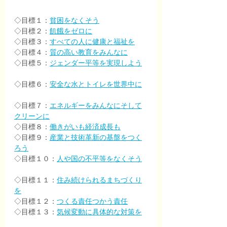
◇目標１：
貧困をなくそう
◇目標２：
飢餓をゼロに
◇目標３：
すべての人に健康と福祉を
◇目標４：
質の高い教育をみんなに
◇目標５：
ジェンダー平等を実現しよう
◇目標６：
安全な水とトイレを世界中に
◇目標７：
エネルギーをみんなにそして
クリーンに
◇目標８：
働きがいも経済成長も
◇目標９：
産業と技術革新の基盤をつく
ろう
◇目標１０：
人や国の不平等をなくそう
◇目標１１：
住み続けられるまちづくり
を
◇目標１２：
つくる責任つかう責任
◇目標１３：
気候変動に具体的な対策を