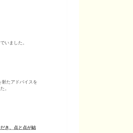
んでいました。
た。 
ただき、点と点が結