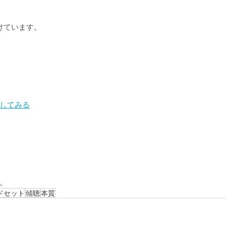
けています。
してみる
。
ドセット
傾聴
本質