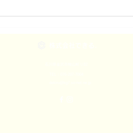
社外参謀・外部参謀とは｜社
石川
長の孤独に伴走する第三の役
を守
割
直し
株式会社できる.
と、
石川県金沢市牧山町リ82
TEL：076-207-7004
dekiru@kg7.so-net.ne.jp