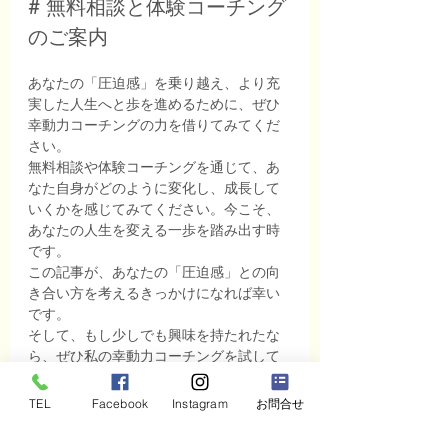
# 無料相談と体験コーチング
のご案内
あなたの「圧迫感」を乗り越え、より充
実した人生へと歩を進めるために、ぜひ
幸動力コーチングの力を借りてみてくだ
さい。
無料相談や体験コーチングを通じて、あ
なた自身がどのように変化し、成長して
いくかを感じてみてください。今こそ、
あなたの人生を変える一歩を踏み出す時
です。
この記事が、あなたの「圧迫感」との向
き合い方を考えるきっかけになれば幸い
です。
そして、もし少しでも興味を持たれたな
ら、ぜひ私の幸動力コーチングを試して
みてください。
無料相談や体験コーチングを提供してい
TEL
Facebook
Instagram
お問合せ
ます。
この相談では、あなたの現在の状況や抱