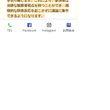
を切り離します。これにより、参加者は
冷静な観察者視点を持つことができ、感
情的な防衛反応を起こさずに議論に集中
できるようになります。
TEL
Facebook
Instagram
お問合せ
政治の世界には、目に見えないビジョン
や複雑な人間関係、予測不能な要素が溢
れています。
だからこそ、それらを
「見える化」
する
技術が必要です。