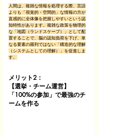
人間は、複雑な情報を処理する際、言語
よりも「視覚的・空間的」な情報の方が
直感的に全体像を把握しやすいという認
知特性があります。複雑な政策を物理的
な「地図（ランドスケープ）」として配
置することで、脳の認知負荷を下げ、単
なる要素の羅列ではない「構造的な理解
（システムとしての理解）」を促進しま
す。
メリット2：
【選挙・チーム運営】
「100%の参加」で最強のチ
ームを作る