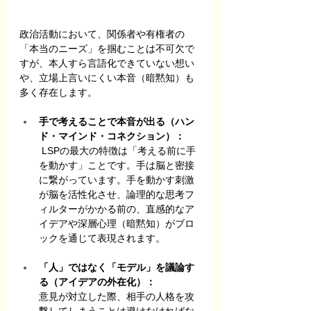
政治活動において、関係者や有権者の
「本当のニーズ」を掴むことは不可欠で
すが、本人すら言語化できていない想い
や、立場上言いにくい本音（暗黙知）も
多く存在します。
手で考えることで本音が出る（ハン
ド・マインド・コネクション）：
 LSPの最大の特徴は「考える前に手
を動かす」ことです。手は脳と密接
に繋がっています。手を動かす刺激
が脳を活性化させ、論理的な思考フ
ィルターがかかる前の、直感的なア
イデアや深層心理（暗黙知）がブロ
ックを通じて表現されます。
「人」ではなく「モデル」を議論す
る（アイデアの外在化）：
意見が対立した際、相手の人格を攻