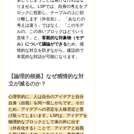
撃してしまうことは避けなければな
りません。LSPでは、自身の考えをブ
ロックに投影し、テーブルの上に切
り離します（外在化）。 「あなたの
考えは違う」ではなく、「このモデ
ルの、この赤いブロックはどういう
意味？」と、
客観的な対象物（モデ
ル）について議論ができる
ため、感
情的な対立を防ぎながら、建設的で
本質的な対話が可能になります。
【論理的根拠】なぜ感情的な対
立が減るのか？
心理学的に、人は自分のアイデアと自分
自身（自我）を同一視しがちです。その
ため、アイデアへの否定を人格否定と受
け取ってしまいます。LSPは、アイデアを
物理的なブロックとして体の外に出す
（外在化する）ことで、アイデアと自我