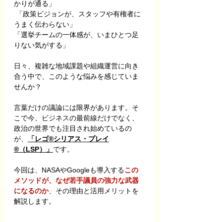
かりが通る」
 「政策ビジョンが、スタッフや有権者に
うまく伝わらない」 
「選挙チームの一体感が、いまひとつ足
りない気がする」
日々、複雑な地域課題や組織運営に向き
合う中で、このような悩みを感じていま
せんか？
言葉だけの議論には限界があります。そ
こで今、ビジネスの最前線だけでなく、
政治の世界でも注目され始めているの
が、
「レゴ®シリアス・プレイ
®（LSP）」
です。
今回は、NASAやGoogleも導入する
この
メソッドが、なぜ若手議員の強力な武器
になるのか
、その理由と活用メリットを
解説します。