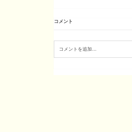
コメント
コメントを追加…
石川県の人事・研修担当者と
講師で「提出書類と研修テキ
スト」の見え方が違う理由：
コンビニ弁当と魚定食で考え
ること