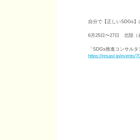
自分で【正しいSDGs
6月25日〜27日　北陸
「SDGs推進コンサル
https://resast.jp/events/