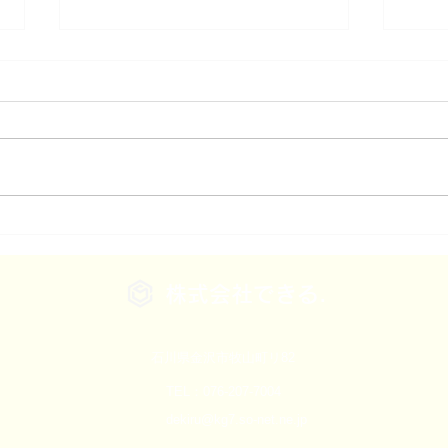
北陸の中小企業経営者が「研
石川
修をやっても人が育たない」
「チ
と感じたときに見直したい3
感じ
株式会社できる.
つのこと
Goo
石川県金沢市牧山町リ82
TEL：076-207-7004
dekiru@kg7.so-net.ne.jp