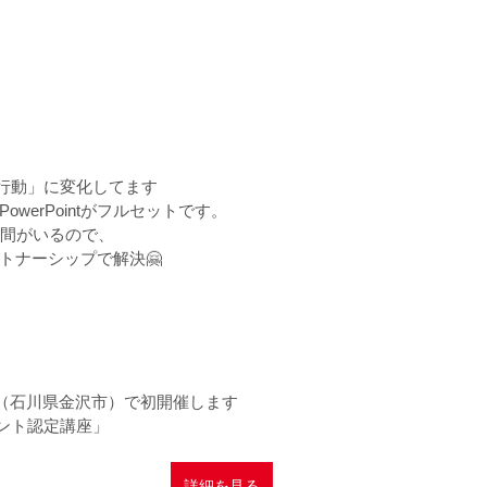
「行動」に変化してます
werPointがフルセットです。
仲間がいるので、
トナーシップで解決🤗
陸（石川県金沢市）で初開催します
タント認定講座」
詳細を見る