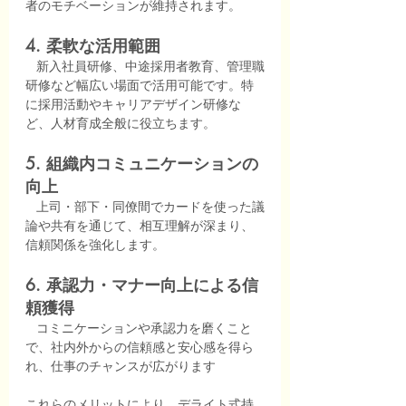
者のモチベーションが維持されます。
4. 柔軟な活用範囲 
   新入社員研修、中途採用者教育、管理職
研修など幅広い場面で活用可能です。特
に採用活動やキャリアデザイン研修な
ど、人材育成全般に役立ちます。
5. 組織内コミュニケーションの
向上 
   上司・部下・同僚間でカードを使った議
論や共有を通じて、相互理解が深まり、
信頼関係を強化します。
6. 承認力・マナー向上による信
頼獲得 
   コミニケーションや承認力を磨くこと
で、社内外からの信頼感と安心感を得ら
れ、仕事のチャンスが広がります
これらのメリットにより、デライト式持