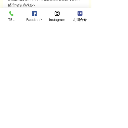
経営者の皆様へ
本研修は、貴社の未来を切り開く「対話
の力」を解き放つ、唯一無二のプログラ
TEL
Facebook
Instagram
お問合せ
ムです。
今すぐ行動を！
📞 無料相談・詳細資料請求
📞 無料相談・詳細資料請求
限定特典
研修お申し込みの先着10社様には
「持ち味カード」特別セットをプレゼン
ト！
「組織変革」への第一歩、今こそ踏み出
す時です。