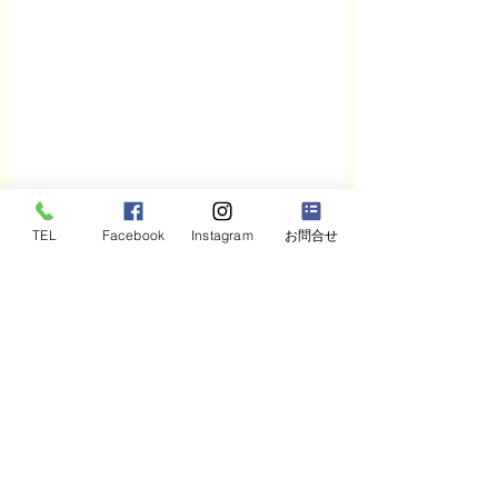
TEL
Facebook
Instagram
お問合せ
コメント
石川県の人事・研修担
石川県の大学生3
コメントを追加…
当者と講師で「提出書
「傍観者」から「
類と研修テキスト」の
者」に変わった全
見え方が違う理由：コ
回：レゴ®シリア