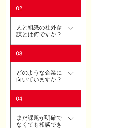
株式会社できるは、石川県
02
金沢市を拠点に、人的資本
経営、理念浸透、チームビ
ルディング、人材育成を支
人と組織の社外参
援する研修会社です。レゴ®
謀とは何ですか？
シリアスプレイ®やコーチン
グを活用し、組織の本音を
人と組織の社外参謀とは、
03
可視化し、対話を通じて行
社員定着、管理職育成、理
動変容を促す体験型研修を
念浸透、社内コミュニケー
提供しています。
ションなど、中小企業の経
どのような企業に
営者が一人で抱えがちな人
向いていますか？
と組織の課題に、外部の立
場から継続的に伴走する支
社員同士の対話不足、理念
04
援サービスです。 株式会社
浸透、若手の定着、管理職
できる.は、レゴ®シリアス
育成、チームの一体感づく
プレイ®と幸動力コーチング
りに課題を感じている企業
まだ課題が明確で
を活用し、社員の本音を見
に向いています。 特に「人
なくても相談でき
える化しながら、対話と行