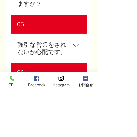
はいいのにチームにならな
ますか？
動変容を通じて、社員が幸
い」「社員が本音を言わな
せに働き続ける組織づくり
い」「組織の空気を変えた
を支援します。 詳しくは、
はい、相談できます。 「何
05
い」と感じている中小企業
人と組織の社外参謀ページ
が問題なのか分からない」
におすすめです。
をご覧ください。
「研修が必要かどうか判断
できない」という段階でも
強引な営業をされ
大丈夫です。 まずは30分ほ
ないか心配です。
どお話を伺い、御社の組織
課題を一緒に整理します。
強引な営業は一切行いませ
06
ん。 まずは御社の状況を整
理し、必要に応じて最適な
TEL
Facebook
Instagram
お問合せ
進め方をご提案します。 話
オンラインでの相
してみて合わないと感じた
談は可能ですか？
場合は、無理に進める必要
はありません。
はい、オンライン相談に対
応しています。 石川・富
山・福井など北陸エリア以