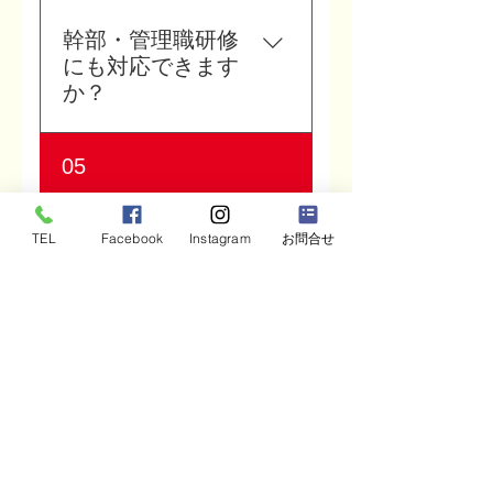
一方的に伝えるのではな
く、社員が自分の仕事と結
幹部・管理職研修
びつけて理解できるように
にも対応できます
します。 理念を「知ってい
か？
る」状態から、「自分ごと
として行動できる」状態へ
はい、対応できます。 幹
05
つなげることを目指しま
部・管理職研修では、自分
す。
の役割認識、部下との関わ
り方、チームの動かし方、
研修時間はどれく
TEL
Facebook
Instagram
お問合せ
経営者との意識のズレの解
らいですか？
消などを扱います。 単なる
知識研修ではなく、対話と
一般的には3時間から6時間
内省を通じて、現場での行
程度で実施することが多い
動変容につなげます。
です。 目的や参加人数によ
って、半日研修、1日研修、
株式会社できる.
継続プログラムなどに設計
できます。 まずは御社の課
石川県金沢市牧山町リ82
題や希望をお聞きしたうえ