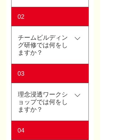
当社が提供する研修メニュ
02
ーには、チームビルディン
グ研修、理念浸透ワークシ
ョップ、幹部・管理職研
チームビルディン
修、人的資本経営研修、採
グ研修では何をし
用・内定者向けワークショ
ますか？
ップなどがあります。お客
様の課題や目的に合わせ
チームビルディング研修で
03
て、完全オーダーメイドで
は、社員同士の価値観や考
設計いたします。
え方を共有し、相互理解を
深めます。 レゴ®シリアス
理念浸透ワークシ
プレイ®を使って、個人の想
ョップでは何をし
い、チームの現状、理想の
ますか？
姿を可視化し、対話を通じ
てチームの一体感と主体性
理念浸透ワークショップで
04
を高めます。
は、経営理念や行動指針を