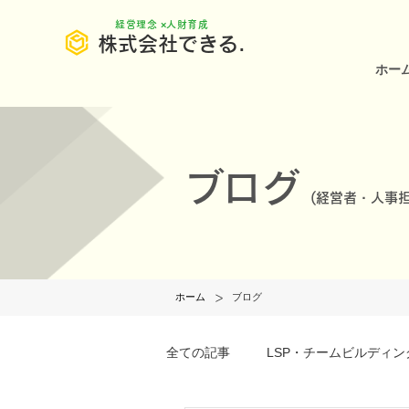
​経営理念 ×人財育成
株式会社できる.
ホー
ブログ
(
経営者・人事担
>
ホーム
ブログ
全ての記事
LSP・チームビルディン