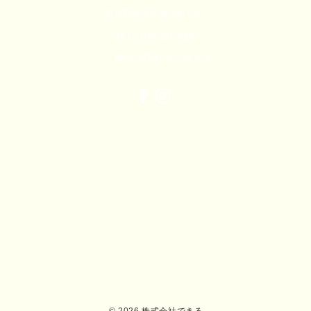
石川県金沢市牧山町リ82
TEL：076-207-7004
dekiru@kg7.so-net.ne.jp