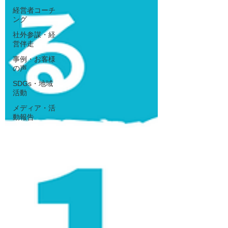
経営者コーチ
ング
社外参謀・経
営伴走
事例・お客様
の声
SDGs・地域
活動
メディア・活
動報告