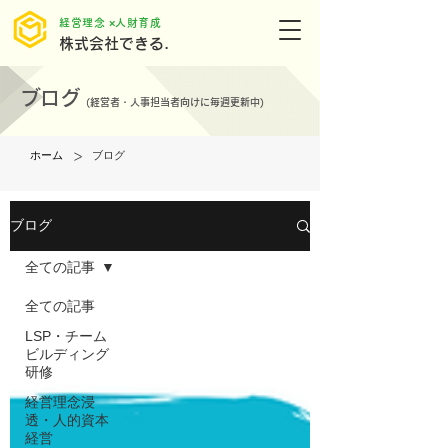
​経営理念 ×人財育成
株式会社できる.
ブログ
(
経営者・人事担当者向けに毎週更新中)
>
ホーム
ブログ
ブログ
全ての記事
全ての記事
LSP・チーム
ビルディング
研修
経営理念浸
透・人的資本
経営