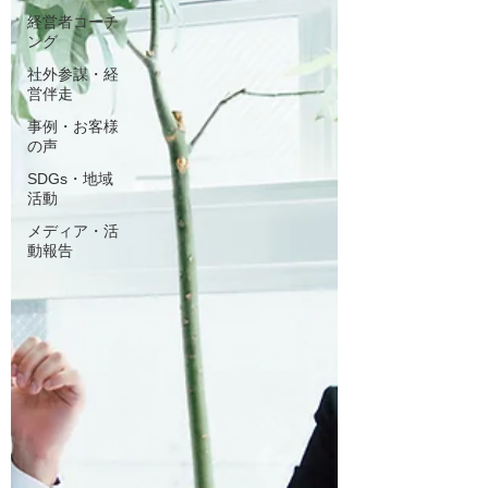
経営者コーチ
ング
社外参謀・経
営伴走
事例・お客様
の声
SDGs・地域
活動
メディア・活
動報告